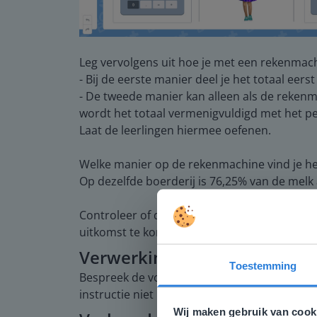
Leg vervolgens uit hoe je met een rekenmach
- Bij de eerste manier deel je het totaal ee
- De tweede manier kan alleen als de rekenma
wordt het totaal vermenigvuldigd met het pe
Laat de leerlingen hiermee oefenen.
Welke manier op de rekenmachine vind je he
Op dezelfde boerderij is 76,25% van de melk a
Controleer of de leerlingen begrijpen hoe z
uitkomst te komen.
Verwerking
Toestemming
Bespreek de voorbeeldopgaven om de leerlin
Deze w
instructie niet hoeven te volgen, gaan zelfst
Gezien je
Wij maken gebruik van cook