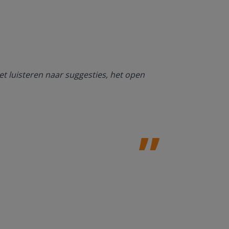
Ik ben heel bl
et luisteren naar suggesties, het open
NT2. De mogel
kan werken. O
Jolanda Steij