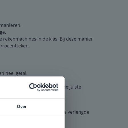
 manieren.
ge.
de rekenmachines in de klas. Bij deze manier
 procentteken.
n heel getal.
e stappen gezet zijn om tot de juiste
Over
 verwerking. Leerlingen die de verlengde
e
voor