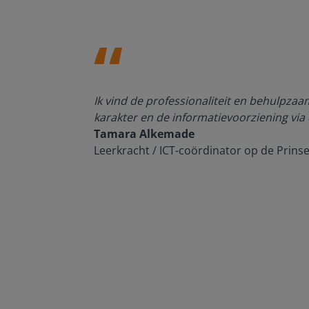
den, de
Ik vind de professionaliteit en behulpza
n om met
karakter en de informatievoorziening via 
Tamara Alkemade
Leerkracht / ICT-coördinator op de Prins