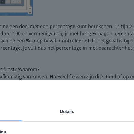
ine een deel met een percentage kunt berekenen. Er zijn 2
rst door 100 en vermenigvuldig je met het gevraagde percenta
chine een %-knop bevat. Controleer of dit het geval is bij 
rcentage. Je vult dus het percentage in met daarachter het
t fijnst? Waarom?
fkomstig van koeien. Hoeveel flessen zijn dit? Rond af op ee
e een deel berekenen met een percentage door te vragen welk
Details
gen een beeld te geven van wat ze kunnen verwachten in de
ebsite komt niet overeen met je locati
andig aan de slag met de verwerking van de les en de taak.
 locatie, denken we dat je misschien liever naar de website 
ies