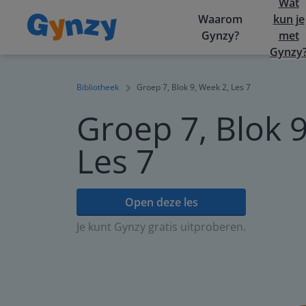
Wat
Waarom
kun je
Gynzy?
met
Gynzy
Bibliotheek
Groep 7, Blok 9, Week 2, Les 7
Groep 7, Blok 9
Les 7
Open deze les
Je kunt Gynzy gratis uitproberen.