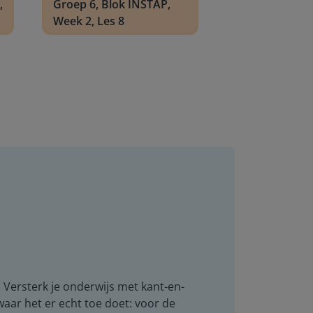
,
Groep 6, Blok INSTAP,
Week 2, Les 8
. Versterk je onderwijs met kant-en-
 waar het er echt toe doet: voor de