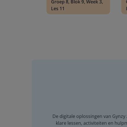
Groep 8, Blok 9, Week 3,
Les 11
De digitale oplossingen van Gynzy z
klare lessen, activiteiten en hulp