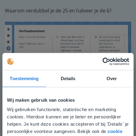
Waarom verdubbel je de 25 en halveer je de 6?
Toestemming
Details
Over
Daarna laat je de leerlingen de verhaalsommen
Wij maken gebruik van cookies
oplossen waarbij ze moeten delen. Vraag welke
Wij gebruiken functionele, statistische en marketing
Deze website komt niet
strategie ze hebben gebruikt.
cookies. Hierdoor kunnen we je beter en persoonlijker
Afsluiting
overeen met je locatie
helpen. Je kunt deze cookies accepteren of bij 'Details' je
Je controleert of de leerlingen het lesdoel begrijpen
persoonlijke voorkeur aangeven. Bekijk ook de
cookie
Gezien je locatie, denken we dat je misschien