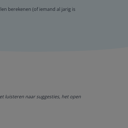
llen berekenen (of iemand al jarig is
Ik ben heel bl
et luisteren naar suggesties, het open
NT2. De mogel
kan werken. O
Jolanda Steij