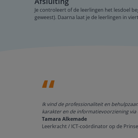
Afsluiting
Je controleert of de leerlingen het lesdoel be
geweest). Daarna laat je de leerlingen in vie
den, de
Ik vind de professionaliteit en behulpza
n om met
karakter en de informatievoorziening via 
Tamara Alkemade
Leerkracht / ICT-coördinator op de Prins