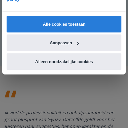
liever naar de website voor English gaat. Hier
Je controleert of de leerlingen het lesdoel begrijpen
vind je regionale lescontent en prijzen.
door te vragen waarom het handig is om op schaal te
kunnen tekenen. Daarna tekenen de leerlingen een
English
Nederland
plattegrond van een slaapkamer. Ze moeten minimaal
Alle cookies toestaan
1 voorwerp op schaal tekenen, waarbij ze kunnen
kiezen uit de lijst met meubels en afmetingen.
Aanpassen
Alleen noodzakelijke cookies
Ik vind de professionaliteit en behulpzaamheid een
groot pluspunt van Gynzy. Datzelfde geldt voor het
luisteren naar suggesties, het open karakter en de