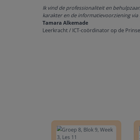
den, de
Ik vind de professionaliteit en behulpza
n om met
karakter en de informatievoorziening via 
Tamara Alkemade
Leerkracht / ICT-coördinator op de Prins
Groep 8, Blok 9, Week 3, Les 11
Groep