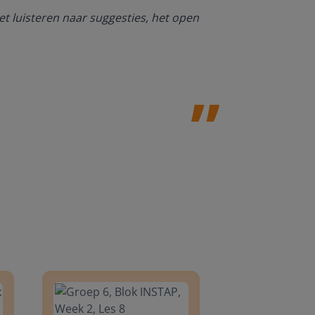
Ik ben heel bl
et luisteren naar suggesties, het open
NT2. De mogel
kan werken. O
Jolanda Steij
8
Groep 6, Blok INSTAP, Week 2, Les 8