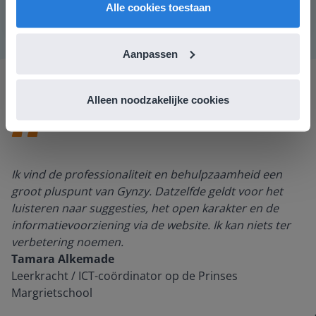
Alle cookies toestaan
Aanpassen
Alleen noodzakelijke cookies
Ik vind de professionaliteit en behulpzaamheid een
groot pluspunt van Gynzy. Datzelfde geldt voor het
luisteren naar suggesties, het open karakter en de
informatievoorziening via de website. Ik kan niets ter
verbetering noemen.
Tamara Alkemade
Leerkracht / ICT-coördinator op de Prinses
Margrietschool