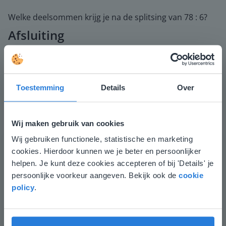
Welke deelsommen krijg je na de splitsing van 78 : 6?
Afsluiting
Je controleert of de leerlingen het lesdoel begrijpen
door te vragen welke deelsom 56 : 4 of 45 : 5 ze kunnen
splitsen.
Toestemming
Details
Over
Wij maken gebruik van cookies
Wij gebruiken functionele, statistische en marketing
Deze website komt niet
cookies. Hierdoor kunnen we je beter en persoonlijker
overeen met je locatie
helpen. Je kunt deze cookies accepteren of bij 'Details' je
persoonlijke voorkeur aangeven. Bekijk ook de
cookie
Gezien je locatie, denken we dat je misschien
policy
.
liever naar de website voor English gaat. Hier
vind je regionale lescontent en prijzen.
Daarna rekenen de leerlingen de sommen in het
doolhof uit en zoeken ze de juiste weg naar de uitgang.
English
Nederland