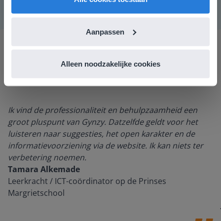
Aanpassen
Alleen noodzakelijke cookies
Ik vind de professionaliteit en behulpzaamheid een
groot pluspunt van Gynzy. Datzelfde geldt voor het
luisteren naar suggesties, het open karakter en de
informatievoorziening via de website. Ik kan niets ter
verbetering noemen.
Tamara Alkemade
Leerkracht / ICT-coördinator op de Prinses
Margrietschool