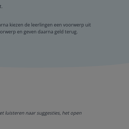
t.
arna kiezen de leerlingen een voorwerp uit
 voorwerp en geven daarna geld terug.
Ik ben heel bl
et luisteren naar suggesties, het open
NT2. De mogel
kan werken. O