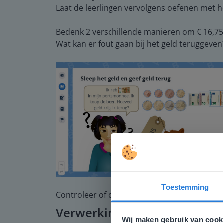
Laat de leerlingen vervolgens oefenen met h
Bedenk 2 verschillende manieren om € 16,75 
Wat kan er fout gaan bij het geld teruggeven
Toestemming
Controleer of de leerlingen begrijpen hoe je
Deze w
Verwerking
Gezien je
Wij maken gebruik van cook