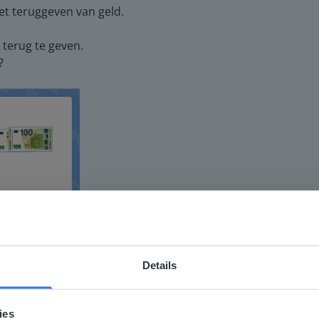
et teruggeven van geld.
terug te geven.
?
Details
 geld kunt teruggeven door te vragen hoeveel geld ze terugkr
ebsite komt niet overeen met je locati
 locatie, denken we dat je misschien liever naar de website 
ies