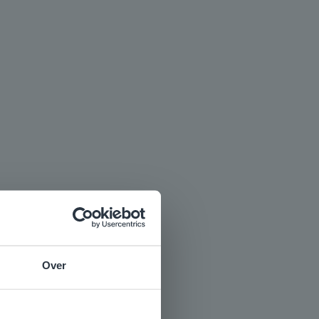
Over
ijgen.
e
voor