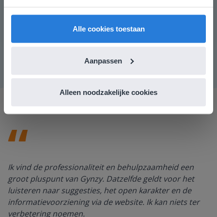
vind je regionale lescontent en prijzen.
door te vragen welke stappen ze zetten om de som 6 ×
34 uit te rekenen. Daarna werpen de leerlingen de 3
English
Nederland
dobbelstenen en schrijven de getallen op de lijnen.
Alle cookies toestaan
Laat de leerlingen de sommen uitrekenen.
Aanpassen
Alleen noodzakelijke cookies
Ik vind de professionaliteit en behulpzaamheid een
groot pluspunt van Gynzy. Datzelfde geldt voor het
luisteren naar suggesties, het open karakter en de
informatievoorziening via de website. Ik kan niets ter
verbetering noemen.