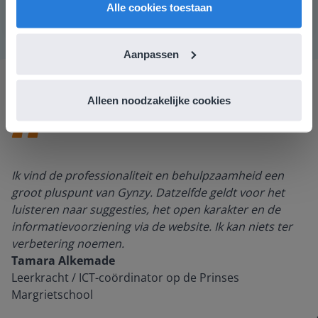
Alle cookies toestaan
Aanpassen
Alleen noodzakelijke cookies
Ik vind de professionaliteit en behulpzaamheid een
groot pluspunt van Gynzy. Datzelfde geldt voor het
luisteren naar suggesties, het open karakter en de
informatievoorziening via de website. Ik kan niets ter
verbetering noemen.
Tamara Alkemade
Leerkracht / ICT-coördinator op de Prinses
Margrietschool