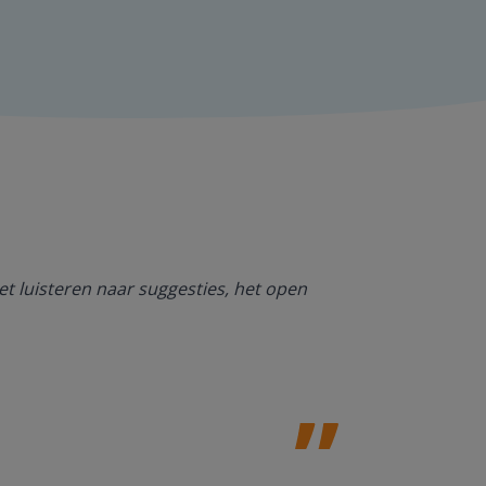
Ik ben heel bl
et luisteren naar suggesties, het open
NT2. De mogel
kan werken. O
Jolanda Steij