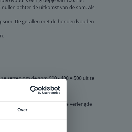
nderdvoud is een groepje van 100. Het
 2 nullen achter de uitkomst van de som. Als
 hulpsom. De getallen met de honderdvouden
n.
 ze zetten om de som 900 - 400 = 500 uit te
 verwerking. Leerlingen die de verlengde
Over
e
voor