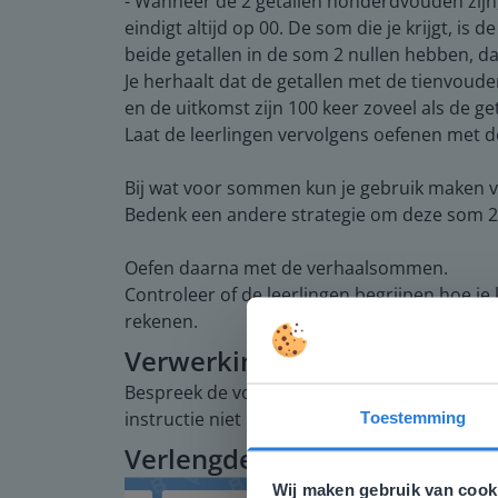
- Wanneer de 2 getallen honderdvouden zijn
eindigt altijd op 00. De som die je krijgt, i
beide getallen in de som 2 nullen hebben, da
Je herhaalt dat de getallen met de tienvoud
en de uitkomst zijn 100 keer zoveel als de ge
Laat de leerlingen vervolgens oefenen met de
Bij wat voor sommen kun je gebruik maken v
Bedenk een andere strategie om deze som 22
Oefen daarna met de verhaalsommen.
Controleer of de leerlingen begrijpen hoe je
rekenen.
Verwerking
Bespreek de voorbeeldopgaven om de leerlin
instructie niet hoeven te volgen, gaan zelfst
Toestemming
Deze w
Verlengde instructie
Gezien je
Wij maken gebruik van cook