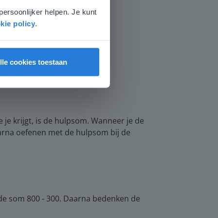
persoonlijker helpen. Je kunt
kie policy
.
lle cookies toestaan
je krijgt, is de hulpsom. Wanneer je de
aarna oefenen met de hulpsom bij de
ij de som 800 - 300. Daarna bedenken de