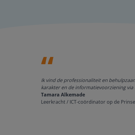
den, de
Ik vind de professionaliteit en behulpza
n om met
karakter en de informatievoorziening via 
Tamara Alkemade
Leerkracht / ICT-coördinator op de Prins