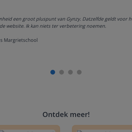
amheid een groot pluspunt van Gynzy. Datzelfde geldt voor h
de website. Ik kan niets ter verbetering noemen.
es Margrietschool
Ontdek meer
!
 8, Blok 10, Week 2, Les 6
Groep 8, Blok 10, Week 2, Les 