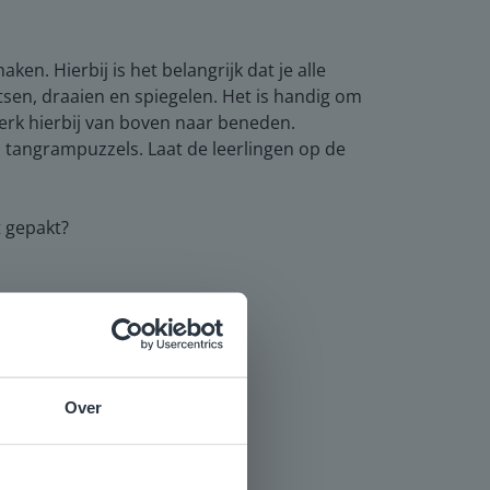
en. Hierbij is het belangrijk dat je alle
tsen, draaien en spiegelen. Het is handig om
erk hierbij van boven naar beneden.
tangrampuzzels. Laat de leerlingen op de
t gepakt?
Over
e
voor