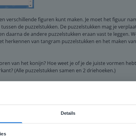
en verschillende figuren kunt maken. Je moet het figuur namak
s tussen de puzzelstukken. De puzzelstukken mag je verplaa
 en daarna de andere puzzelstukken eraan vast te leggen. W
het herkennen van tangram puzzelstukken en het maken van 
ren van het konijn? Hoe weet je of je de juiste vormen heb
ant? (Alle puzzelstukken samen en 2 driehoeken.)
Details
ebsite komt niet overeen met je locati
 locatie, denken we dat je misschien liever naar de website 
ies