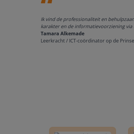
den, de
Ik vind de professionaliteit en behulpza
n om met
karakter en de informatievoorziening via 
Tamara Alkemade
Leerkracht / ICT-coördinator op de Prins
Groep 8, Blok 9, Week 3, Les 11
Groep