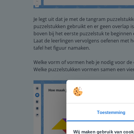
Je legt uit dat je met de tangram puzzelstukk
puzzelstukken gebruikt en er geen overlap i
boven bij het eerste puzzelstuk te beginnen
Laat de leerlingen vervolgens oefenen met 
tafel het figuur namaken.
Welke vorm of vormen heb je nodig voor de o
Welke puzzelstukken vormen samen een vierk
Toestemming
Deze w
Gezien je
Wij maken gebruik van cook