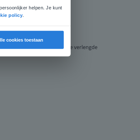
persoonlijker helpen. Je kunt
kie policy
.
tangrampuzzel verder afmaken.
lle cookies toestaan
 verwerking. Leerlingen die de verlengde