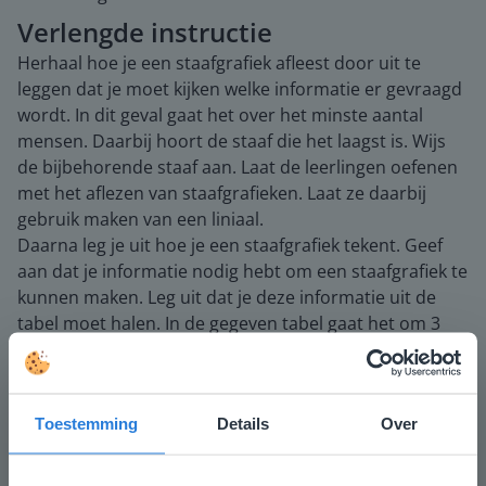
Verlengde instructie
Herhaal hoe je een staafgrafiek afleest door uit te
leggen dat je moet kijken welke informatie er gevraagd
wordt. In dit geval gaat het over het minste aantal
mensen. Daarbij hoort de staaf die het laagst is. Wijs
de bijbehorende staaf aan. Laat de leerlingen oefenen
met het aflezen van staafgrafieken. Laat ze daarbij
gebruik maken van een liniaal.
Daarna leg je uit hoe je een staafgrafiek tekent. Geef
aan dat je informatie nodig hebt om een staafgrafiek te
kunnen maken. Leg uit dat je deze informatie uit de
tabel moet halen. In de gegeven tabel gaat het om 3
verschillende personen. Er moeten dus 3 staven in de
staafgrafiek komen te staan. Schrijf de eerste naam
onder het streepje onder de staafgrafiek. Teken
Toestemming
Details
Over
vervolgens een lijn waar de top van de staaf moet
komen. Dit doe je door de bordliniaal op de hulplijn
van 20 te leggen. Zet een kleine streep en teken de