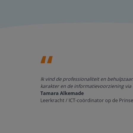
den, de
Ik vind de professionaliteit en behulpza
n om met
karakter en de informatievoorziening via 
Tamara Alkemade
Leerkracht / ICT-coördinator op de Prins