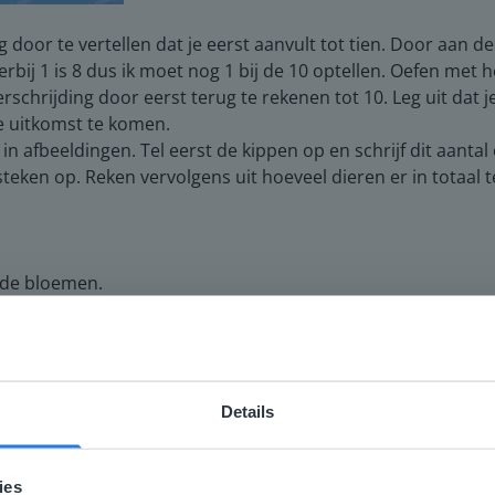
g door te vertellen dat je eerst aanvult tot tien. Door aan de
erbij 1 is 8 dus ik moet nog 1 bij de 10 optellen. Oefen met 
erschrijding door eerst terug te rekenen tot 10. Leg uit dat 
de uitkomst te komen.
n afbeeldingen. Tel eerst de kippen op en schrijf dit aantal
steken op. Reken vervolgens uit hoeveel dieren er in totaal t
 de bloemen.
entaloverschrijding is door te vragen wat een som, een som 
rschrijding kunnen herkennen.
Details
gen een beeld te geven van wat ze kunnen verwachten in de
ebsite komt niet overeen met je locati
andig aan de slag met de verwerking van de les en de taak.
 locatie, denken we dat je misschien liever naar de website 
ies