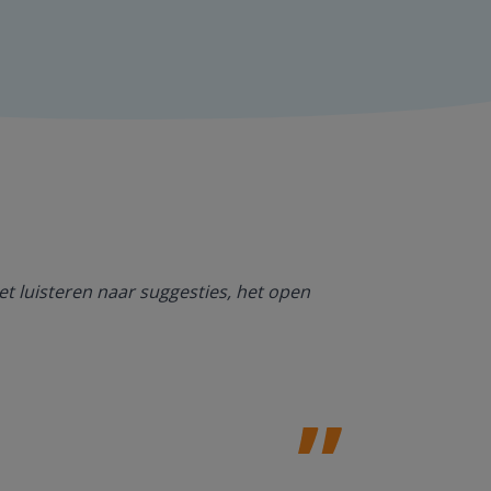
Ik ben heel bl
et luisteren naar suggesties, het open
NT2. De mogel
kan werken. O
Jolanda Steij