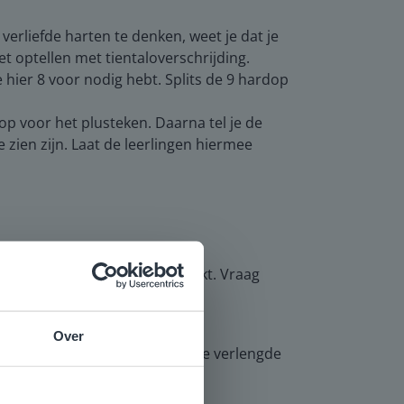
 verliefde harten te denken, weet je dat je
het optellen met tientaloverschrijding.
je hier 8 voor nodig hebt. Splits de 9 hardop
 op voor het plusteken. Daarna tel je de
e zien zijn. Laat de leerlingen hiermee
met tientaloverschrijding maakt. Vraag
Over
 verwerking. Leerlingen die de verlengde
e
voor