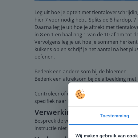
Leg uit hoe je optelt met tientaloverschrijdin
hier 7 voor nodig hebt. Splits de 8 hardop, 7 
Daarna leg je uit hoe je aftrekt met tientalov
in 8 en 1 en haal nog 1 van de 10 af om tot 
Vervolgens leg je uit hoe je sommen herkent i
kuikens op en schrijf je het aantal na het plu
oefenen.
Bedenk een andere som bij de bloemen.
Bedenk een aftreksom bij de afbeelding met
Controleer of de leerlingen begrijpen wat ti
specifiek naar hoe de leerlingen tientalove
Verwerking
Toestemming
Bespreek de voorbeeldopgaven om de leerlin
Deze w
instructie niet hoeven te volgen, gaan zelfst
Gezien je
Wij maken gebruik van cook