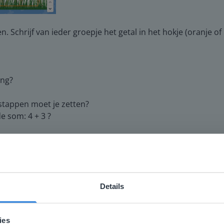
n. Schrijf van ieder groepje het getal in het hokje (oranje of
ing?
stappen moet je zetten?
e som: 4 + 3 ?
en het maken van abstracte sommen, stimuleer de leerlinge
e een erbij-situatie kunnen herkennen in een afbeelding. La
m dat er 2 sommen mogelijk zijn (de wisseleigenschap).
Details
gen een beeld te geven van wat ze kunnen verwachten in de
ebsite komt niet overeen met je locati
andig aan de slag met de verwerking van de les en de taak.
 locatie, denken we dat je misschien liever naar de website 
ies