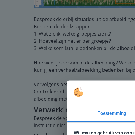
Bespreek de erbij-situaties uit de afbeeldinge
Benoem de denkstappen:
1. Wat zie ik, welke groepjes zie ik?
2. Hoeveel zijn het er per groepje?
3. Welke som kun je bedenken bij de afbeeld
Hoe weet je de som in de afbeelding? Welke 
Kun jij een verhaal/afbeelding bedenken bij d
Vervolgens oefenen en herhalen de leerling
Controleer of de leerlingen begrijpen hoe z
afbeelding met olifanten opschrijven. Benoe
Verwerking
Toestemming
Bespreek de voorbeeldopgaven om de leerlin
Deze w
instructie niet hoeven te volgen, gaan zelfst
Gezien je
Wij maken gebruik van cook