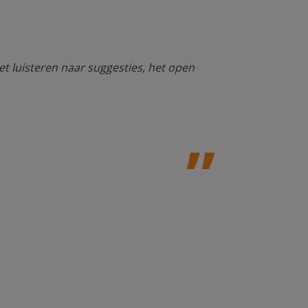
Ik ben heel bl
et luisteren naar suggesties, het open
NT2. De mogel
kan werken. O
Jolanda Steij