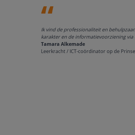
den, de
Ik vind de professionaliteit en behulpza
n om met
karakter en de informatievoorziening via 
Tamara Alkemade
Leerkracht / ICT-coördinator op de Prins