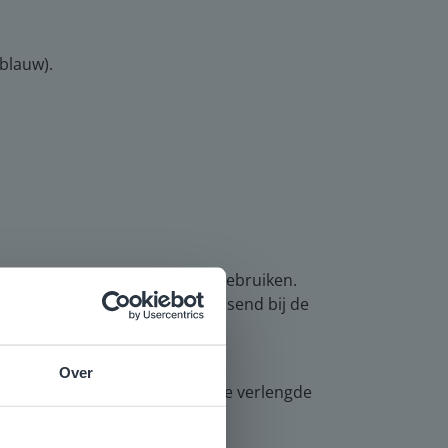
 blauw).
n om de wisseleigenschap te gebruiken.
at de leerlingen de sommen passend bij de
Over
 verwerking. Leerlingen die de verlengde
e
voor