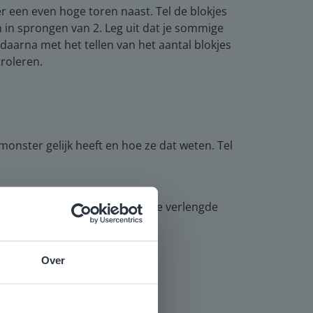
er een even hoge toren naast. Tel de blokjes
n in sprongen van 2. Leg uit dat je sommige
daarna met het tellen van het aantal blokjes
roleren.
monster gelijk heeft en hoe ze dat weten. Tel
 verwerking. Leerlingen die de verlengde
Over
e
voor