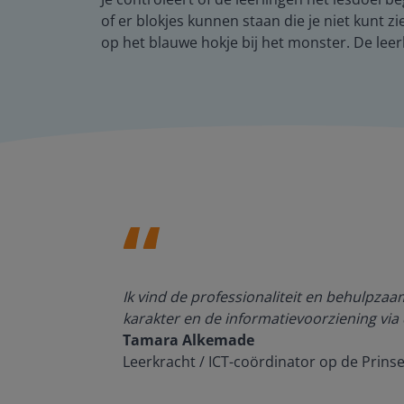
of er blokjes kunnen staan die je niet kunt zi
op het blauwe hokje bij het monster. De lee
den, de
Ik vind de professionaliteit en behulpza
n om met
karakter en de informatievoorziening via 
Tamara Alkemade
Leerkracht / ICT-coördinator op de Prins