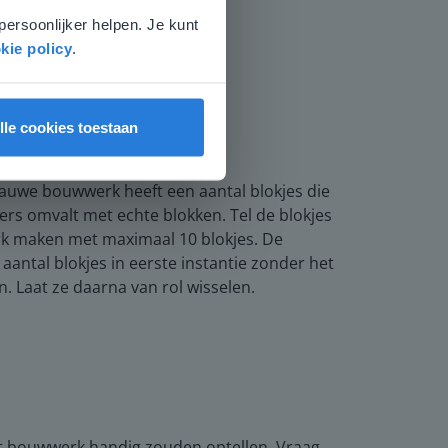
persoonlijker helpen. Je kunt
kie policy
.
lle cookies toestaan
blauwe bouwwerk heeft een aantal blokjes die
nders omvalt met echte blokken. Tel de blokjes
erk maken met maximaal 10 blokjes. De
 aantal blokjes in eerste instantie zonder het
. Laat ze daarna van rol wisselen.
 het bouwwerk handig zouden optellen. Vraag