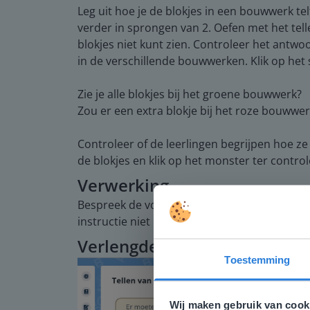
Leg uit hoe je de blokjes in een bouwwerk tel
verder in sprongen van 2. Oefen met het tell
blokjes niet kunt zien. Controleer het antwo
in de verschillende bouwwerken. Klik op het
Zie je alle blokjes bij het groene bouwwerk?
Zou er een extra blokje bij het roze bouwwer
Controleer of de leerlingen begrijpen hoe ze
de blokjes en klik op het monster ter control
Verwerking
Bespreek de voorbeeldopgaven om de leerlin
instructie niet hoeven te volgen, gaan zelfst
Verlengde instructie
Toestemming
Deze w
Gezien je
Wij maken gebruik van cook