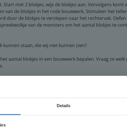
t. Start met 2 blokjes, wijs de blokjes aan. Vervolgens komt 
en van de blokjes in het rode bouwwerk. Stimuleer het telle
ord door de blokjes te verslepen naar het rechtervak. Oefen 
 spreekwolkje van de monsters om het aantal blokjes te cont
k kunnen staan, die wij niet kunnen zien?
 het aantal blokjes in een bouwwerk bepalen. Vraag ze welk 
e.
gen een beeld te geven van wat ze kunnen verwachten in de
andig aan de slag met de verwerking van de les en de taak.
Details
ebsite komt niet overeen met je locati
 locatie, denken we dat je misschien liever naar de website 
ies