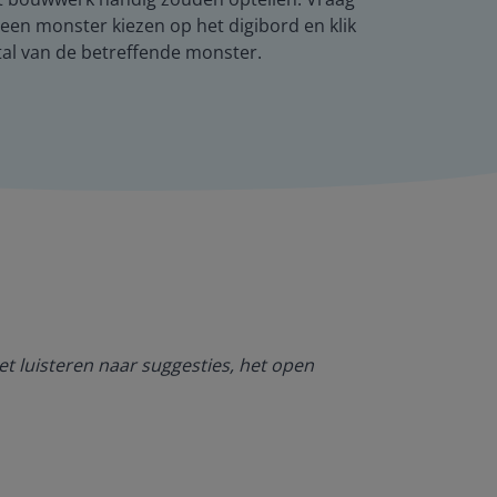
ng een monster kiezen op het digibord en klik
tal van de betreffende monster.
Ik ben heel bl
et luisteren naar suggesties, het open
NT2. De mogel
kan werken. O
Jolanda Steij