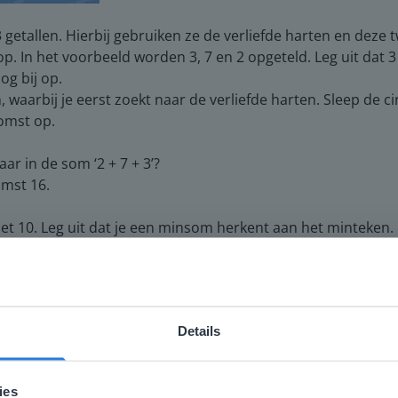
getallen. Hierbij gebruiken ze de verliefde harten en deze tw
 op. In het voorbeeld worden 3, 7 en 2 opgeteld. Leg uit dat
og bij op.
 waarbij je eerst zoekt naar de verliefde harten. Sleep de c
komst op.
ar in de som ‘2 + 7 + 3’?
omst 16.
t 10. Leg uit dat je een minsom herkent aan het minteken. Er
Details
3 getallen handig bij elkaar optellen. Laat ze uitleggen wel
ebsite komt niet overeen met je locati
 locatie, denken we dat je misschien liever naar de website 
ies