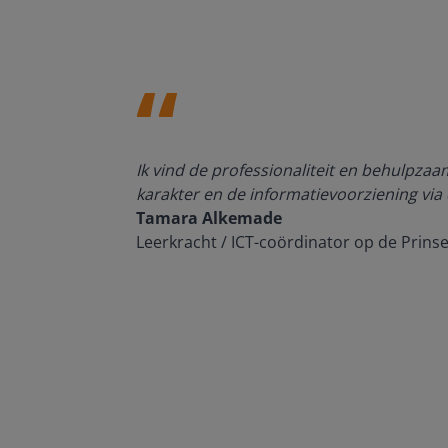
den, de
Ik vind de professionaliteit en behulpza
n om met
karakter en de informatievoorziening via 
Tamara Alkemade
Leerkracht / ICT-coördinator op de Prins