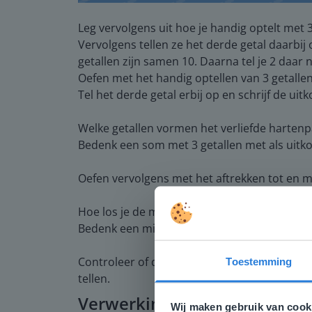
Leg vervolgens uit hoe je handig optelt met 3 
Vervolgens tellen ze het derde getal daarbij
getallen zijn samen 10. Daarna tel je 2 daar n
Oefen met het handig optellen van 3 getallen,
Tel het derde getal erbij op en schrijf de uit
Welke getallen vormen het verliefde hartenpa
Bedenk een som met 3 getallen met als uitk
Oefen vervolgens met het aftrekken tot en me
Hoe los je de minsom 7 - 4 op?
Bedenk een minsom met als uitkomst 2.
Controleer of de leerlingen begrijpen hoe ze 
Toestemming
Deze w
tellen.
Verwerking
Gezien je
Wij maken gebruik van cook