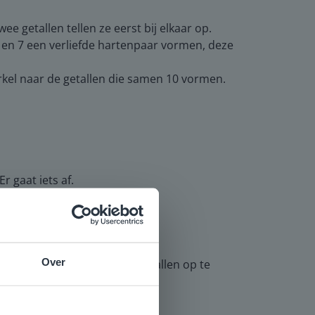
ee getallen tellen ze eerst bij elkaar op.
 3 en 7 een verliefde hartenpaar vormen, deze
irkel naar de getallen die samen 10 vormen.
 gaat iets af.
Over
ke stappen ze zetten om de getallen op te
e
voor