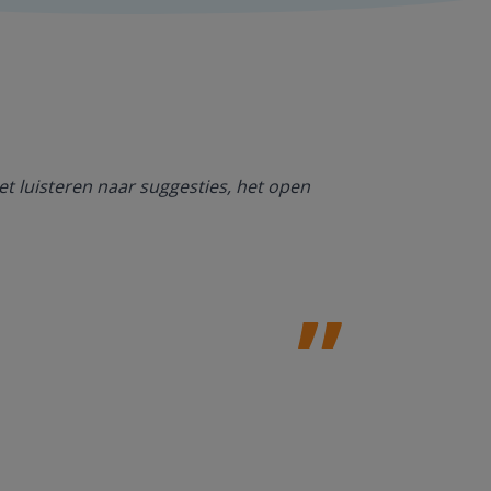
Ik ben heel bl
et luisteren naar suggesties, het open
NT2. De mogel
kan werken. O
Jolanda Steij