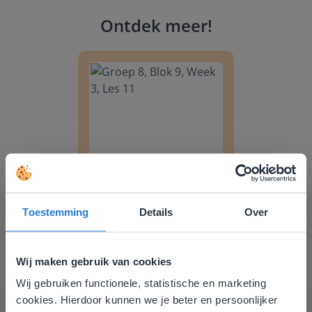
Ontdek meer
!
Groep 8, Blok 9, Week 3, Les 11
Les
Groep 8, Blok 9, Week 3,
Toestemming
Details
Over
Les 11
Groep 8, Blok 10, Week 2, Les 6
Wij maken gebruik van cookies
Wij gebruiken functionele, statistische en marketing
Deze website komt niet
cookies. Hierdoor kunnen we je beter en persoonlijker