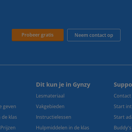
Probeer gratis
Neem contact op
Dit kun je in Gynzy
Suppo
Lesmateriaal
Contact
te geven
Vakgebieden
Start in
n de klas
Instructielessen
Start ad
Prijzen
Hulpmiddelen in de klas
Buddy's