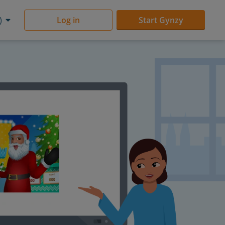
)
Log in
Start Gynzy