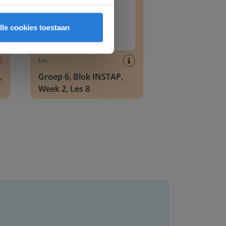
lle cookies toestaan
Les
,
Groep 6, Blok INSTAP,
Week 2, Les 8