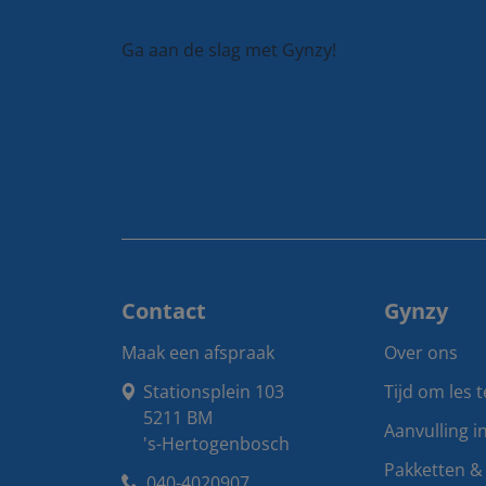
Ga aan de slag met Gynzy!
Contact
Gynzy
Maak een afspraak
Over ons
Stationsplein 103

Tijd om les 
5211 BM

Aanvulling i
's-Hertogenbosch
Pakketten & 
040-4020907