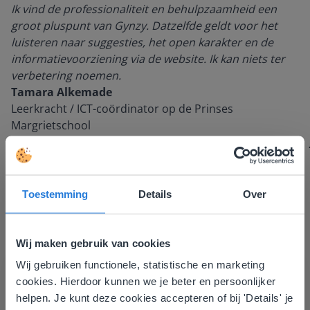
Ik vind de professionaliteit en behulpzaamheid een
groot pluspunt van Gynzy. Datzelfde geldt voor het
luisteren naar suggesties, het open karakter en de
informatievoorziening via de website. Ik kan niets ter
verbetering noemen.
Tamara Alkemade
Leerkracht / ICT-coördinator op de Prinses
Margrietschool
Toestemming
Details
Over
Wij maken gebruik van cookies
Wij gebruiken functionele, statistische en marketing
Deze website komt niet
cookies. Hierdoor kunnen we je beter en persoonlijker
overeen met je locatie
Ontdek meer
!
helpen. Je kunt deze cookies accepteren of bij 'Details' je