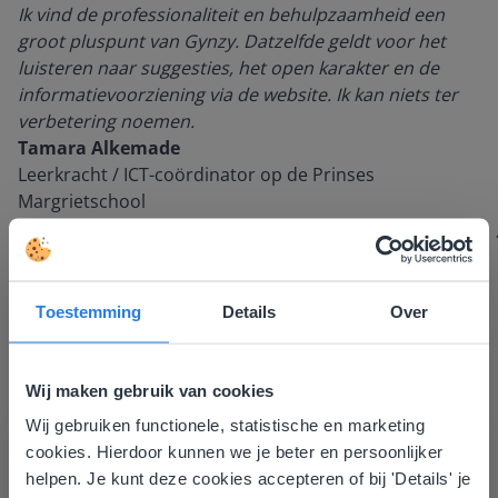
Ik vind de professionaliteit en behulpzaamheid een
groot pluspunt van Gynzy. Datzelfde geldt voor het
luisteren naar suggesties, het open karakter en de
informatievoorziening via de website. Ik kan niets ter
verbetering noemen.
Tamara Alkemade
Leerkracht / ICT-coördinator op de Prinses
Margrietschool
Toestemming
Details
Over
Wij maken gebruik van cookies
Wij gebruiken functionele, statistische en marketing
Deze website komt niet
cookies. Hierdoor kunnen we je beter en persoonlijker
overeen met je locatie
Ontdek meer
!
helpen. Je kunt deze cookies accepteren of bij 'Details' je