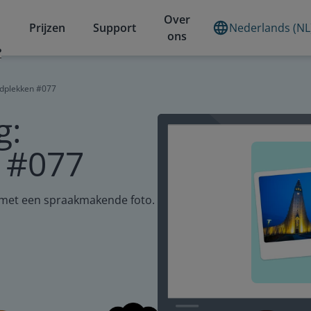
Over
Prijzen
Support
Nederlands (NL
ons
?
ldplekken #077
g:
 #077
 met een spraakmakende foto.