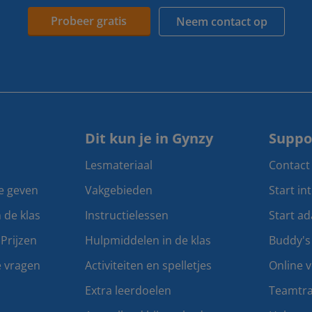
Probeer gratis
Neem contact op
Dit kun je in Gynzy
Suppo
Lesmateriaal
Contact
te geven
Vakgebieden
Start in
n de klas
Instructielessen
Start ad
Prijzen
Hulpmiddelen in de klas
Buddy's
e vragen
Activiteiten en spelletjes
Online v
Extra leerdoelen
Teamtra