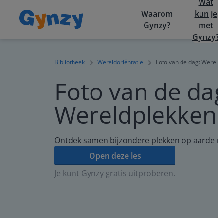
Wat
Waarom
kun je
Gynzy?
met
Gynzy
Bibliotheek
Wereldoriëntatie
Foto van de dag: Were
Foto van de da
Wereldplekken
Ontdek samen bijzondere plekken op aarde
Open deze les
Je kunt Gynzy gratis uitproberen.