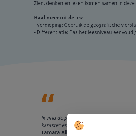
Zien, denken én lezen komen samen in deze m
Haal meer uit de les:
- Verdieping: Gebruik de geografische viers
- Differentiatie: Pas het leesniveau eenvoudig
den, de
Ik vind de professionaliteit en behulpza
n om met
karakter en de informatievoorziening via 
Tamara Alkemade