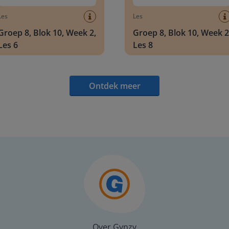
Les
Les
Groep 8, Blok 10, Week 2,
Groep 8, Blok 10, Week 2
Les 6
Les 8
Ontdek meer
Over Gynzy