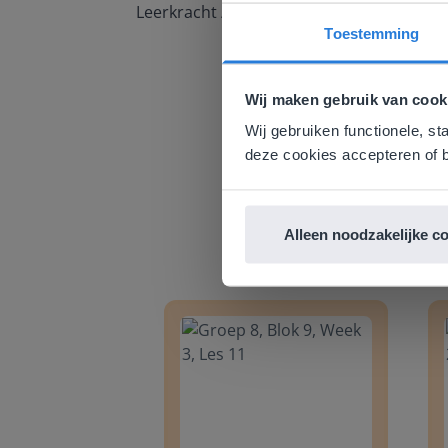
Leerkracht / ICT-coördinator op de Prins
Toestemming
Deze w
Gezien je
Wij maken gebruik van cook
English g
Wij gebruiken functionele, st
E
deze cookies accepteren of b
Alleen noodzakelijke c
Groep 8, Blok 9, Week 3, Les 11
Groep