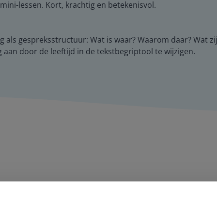
ini-lessen. Kort, krachtig en betekenisvol.
lag als gespreksstructuur: Wat is waar? Waarom daar? Wat z
 aan door de leeftijd in de tekstbegriptool te wijzigen.
amheid een groot pluspunt van Gynzy. Datzelfde geldt voor h
de website. Ik kan niets ter verbetering noemen.