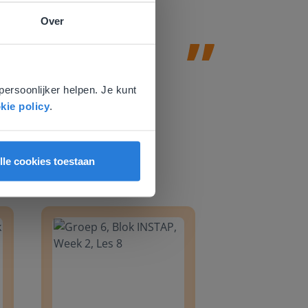
Jolanda Steij
Over
e
voor
persoonlijker helpen. Je kunt
kie policy
.
lle cookies toestaan
8
Groep 6, Blok INSTAP, Week 2, Les 8