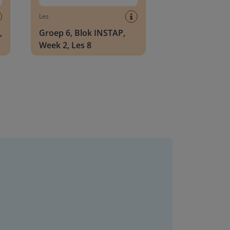
Les
,
Groep 6, Blok INSTAP,
Week 2, Les 8