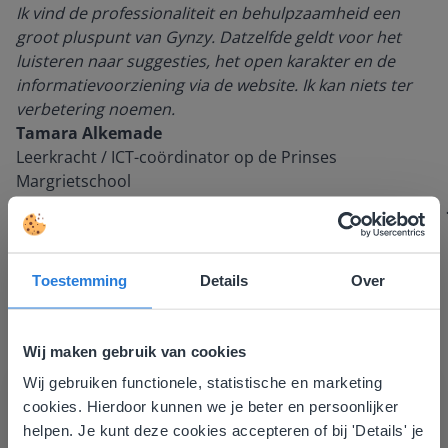
Ik vind de professionaliteit en behulpzaamheid een
groot pluspunt van Gynzy. Datzelfde geldt voor het
luisteren naar suggesties, het open karakter en de
informatievoorziening via de website. Ik kan niets ter
verbetering noemen.
Tamara Alkemade
Leerkracht / ICT-coördinator op de Prinses
Margrietschool
Toestemming
Details
Over
Wij maken gebruik van cookies
Wij gebruiken functionele, statistische en marketing
Deze website komt niet
cookies. Hierdoor kunnen we je beter en persoonlijker
overeen met je locatie
Ontdek meer
!
helpen. Je kunt deze cookies accepteren of bij 'Details' je