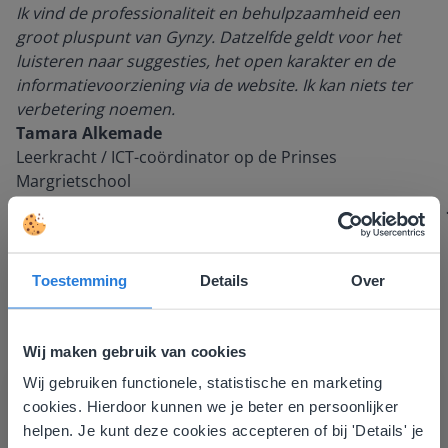
Ik vind de professionaliteit en behulpzaamheid een
groot pluspunt van Gynzy. Datzelfde geldt voor het
luisteren naar suggesties, het open karakter en de
informatievoorziening via de website. Ik kan niets ter
verbetering noemen.
Tamara Alkemade
Leerkracht / ICT-coördinator op de Prinses
Margrietschool
Toestemming
Details
Over
Wij maken gebruik van cookies
Wij gebruiken functionele, statistische en marketing
Deze website komt niet
cookies. Hierdoor kunnen we je beter en persoonlijker
overeen met je locatie
Ontdek meer
!
helpen. Je kunt deze cookies accepteren of bij 'Details' je