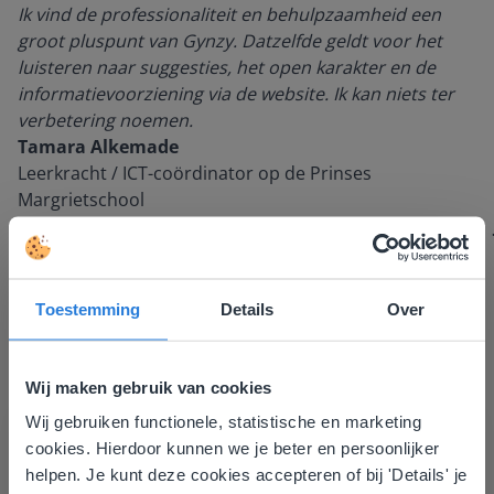
Ik vind de professionaliteit en behulpzaamheid een
groot pluspunt van Gynzy. Datzelfde geldt voor het
luisteren naar suggesties, het open karakter en de
informatievoorziening via de website. Ik kan niets ter
verbetering noemen.
Tamara Alkemade
Leerkracht / ICT-coördinator op de Prinses
Margrietschool
Toestemming
Details
Over
Wij maken gebruik van cookies
Wij gebruiken functionele, statistische en marketing
Deze website komt niet
cookies. Hierdoor kunnen we je beter en persoonlijker
overeen met je locatie
Ontdek meer
!
helpen. Je kunt deze cookies accepteren of bij 'Details' je