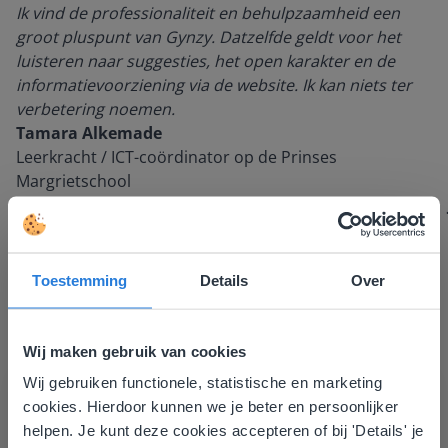
Ik vind de professionaliteit en behulpzaamheid een
groot pluspunt van Gynzy. Datzelfde geldt voor het
luisteren naar suggesties, het open karakter en de
informatievoorziening via de website. Ik kan niets ter
verbetering noemen.
Tamara Alkemade
Leerkracht / ICT-coördinator op de Prinses
Margrietschool
Toestemming
Details
Over
Wij maken gebruik van cookies
Wij gebruiken functionele, statistische en marketing
Deze website komt niet
cookies. Hierdoor kunnen we je beter en persoonlijker
overeen met je locatie
Ontdek meer
!
helpen. Je kunt deze cookies accepteren of bij 'Details' je