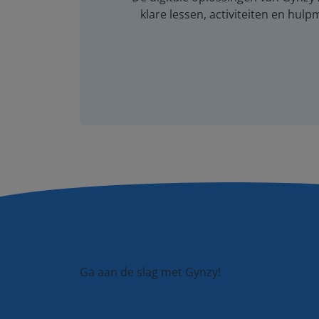
klare lessen, activiteiten en hulp
Ga aan de slag met Gynzy!