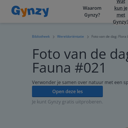
Wat
Waarom
kun je
Gynzy?
met
Gynzy
Bibliotheek
Wereldoriëntatie
Foto van de dag: Flora
Foto van de da
Fauna #021
Verwonder je samen over natuur met een s
Open deze les
Je kunt Gynzy gratis uitproberen.