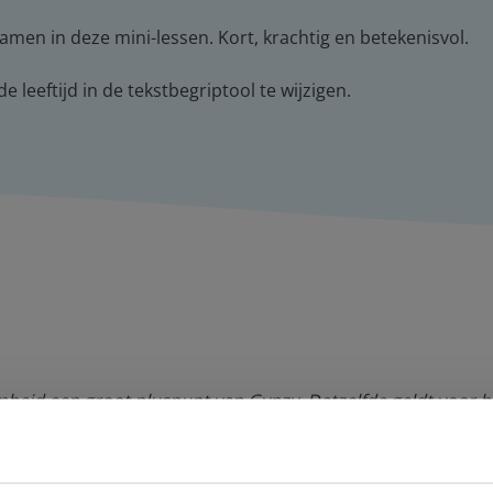
men in deze mini-lessen. Kort, krachtig en betekenisvol.
 leeftijd in de tekstbegriptool te wijzigen.
amheid een groot pluspunt van Gynzy. Datzelfde geldt voor h
de website. Ik kan niets ter verbetering noemen.
es Margrietschool