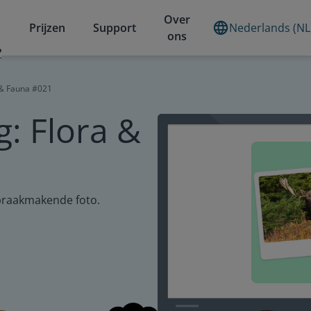
Over
Prijzen
Support
Nederlands (NL
ons
?
 & Fauna #021
g: Flora &
praakmakende foto.