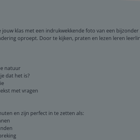
e jouw klas met een indrukwekkende foto van een bijzonder s
ering oproept. Door te kijken, praten en lezen leren leerli
de natuur
je dat het is?
ie
n tekst met vragen
ten en zijn perfect in te zetten als:
innen
ronden
breking