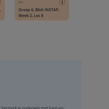
Les
,
Groep 6, Blok INSTAP,
Week 2, Les 8
. Versterk je onderwijs met kant-en-