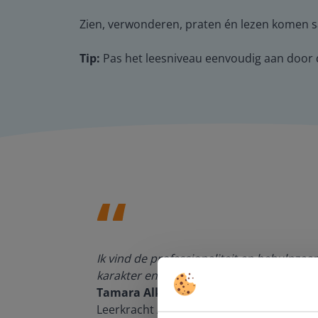
Zien, verwonderen, praten én lezen komen sa
Tip:
Pas het leesniveau eenvoudig aan door de
den, de
Ik vind de professionaliteit en behulpza
n om met
karakter en de informatievoorziening via 
Tamara Alkemade
Leerkracht / ICT-coördinator op de Prins