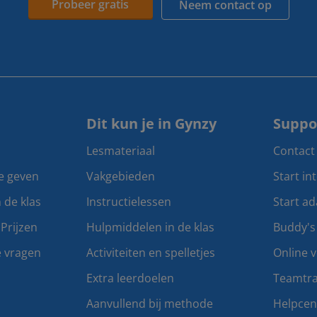
Probeer gratis
Neem contact op
Dit kun je in Gynzy
Suppo
Lesmateriaal
Contact
te geven
Vakgebieden
Start in
n de klas
Instructielessen
Start ad
Prijzen
Hulpmiddelen in de klas
Buddy's
e vragen
Activiteiten en spelletjes
Online v
Extra leerdoelen
Teamtra
Aanvullend bij methode
Helpce