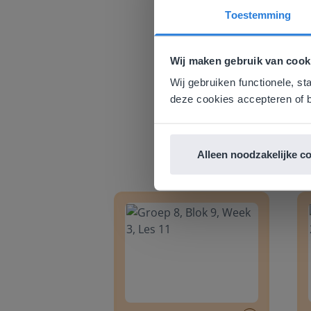
Toestemming
Deze w
Gezien je
Wij maken gebruik van cook
English g
Wij gebruiken functionele, st
E
deze cookies accepteren of b
Alleen noodzakelijke c
Groep 8, Blok 9, Week 3, Les 11
Groep