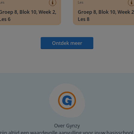
Les
Les
Groep 8, Blok 10, Week 2,
Groep 8, Blok 10, Week 2
Les 6
Les 8
Ontdek meer
Over Gynzy
ijn altijd een waardevolle aanvulling voor jouw basisschool