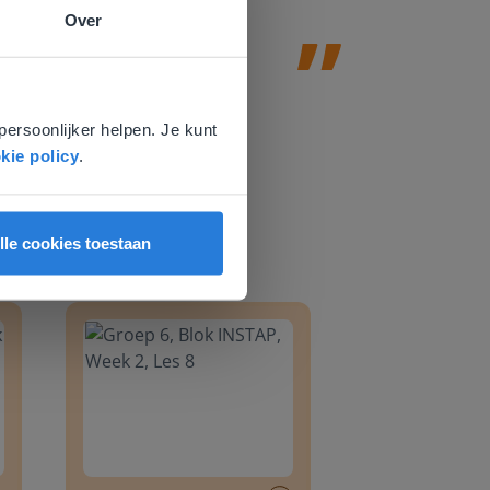
Over
e
voor
persoonlijker helpen. Je kunt
kie policy
.
lle cookies toestaan
8
Groep 6, Blok INSTAP, Week 2, Les 8