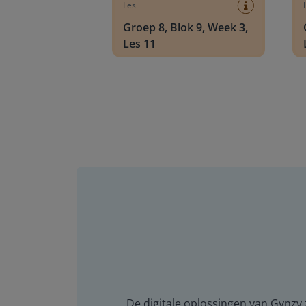
Les
Groep 8, Blok 9, Week 3,
Les 11
De digitale oplossingen van Gynzy z