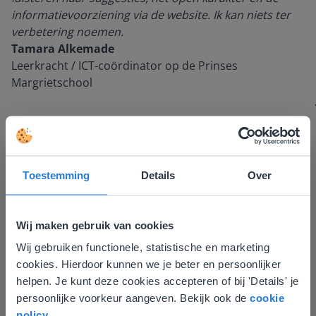
informatievoorziening via de website. Ik kan niets ter
verbetering noemen.
Tamara Alkemade
Leerkracht / ICT-coördinator op de Prinses
Margrietschool
Toestemming
Details
Over
Wij maken gebruik van cookies
Wij gebruiken functionele, statistische en marketing
Deze website komt niet
Ontdek meer
!
cookies. Hierdoor kunnen we je beter en persoonlijker
overeen met je locatie
Groep 8, Blok 9, Week 3, Les 11
helpen. Je kunt deze cookies accepteren of bij 'Details' je
persoonlijke voorkeur aangeven. Bekijk ook de
cookie
Gezien je locatie, denken we dat je misschien
policy
.