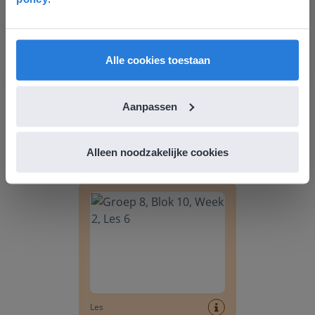
liever naar de website voor English gaat. Hier
vind je regionale lescontent en prijzen.
English
Nederland
Alle cookies toestaan
Les
Aanpassen
Groep 8, Blok 9, Week 3,
Les 11
Alleen noodzakelijke cookies
Groep 8, Blok 10, Week 2, Les 6
Les