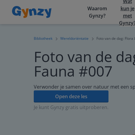
Wat
Waarom
kun je
Gynzy?
met
Gynzy
Bibliotheek
Wereldoriëntatie
Foto van de dag: Flora
Foto van de da
Fauna #007
Verwonder je samen over natuur met een s
Open deze les
Je kunt Gynzy gratis uitproberen.