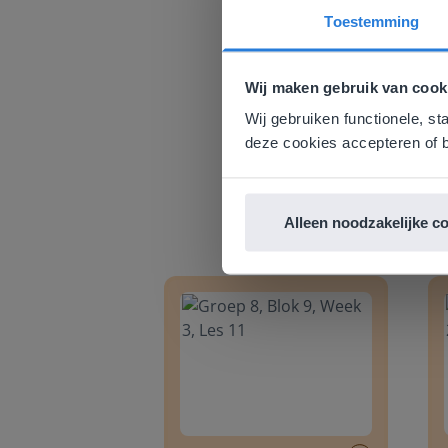
Toestemming
Deze w
Gezien je
Wij maken gebruik van cook
English g
Wij gebruiken functionele, st
E
deze cookies accepteren of b
Alleen noodzakelijke c
Groep 8, Blok 9, Week 3, Les 11
Groep