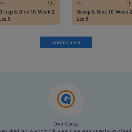
Les
Les
Groep 8, Blok 10, Week 2,
Groep 8, Blok 10, Week 2
Les 6
Les 8
Ontdek meer
Over Gynzy
ijn altijd een waardevolle aanvulling voor jouw basisschool