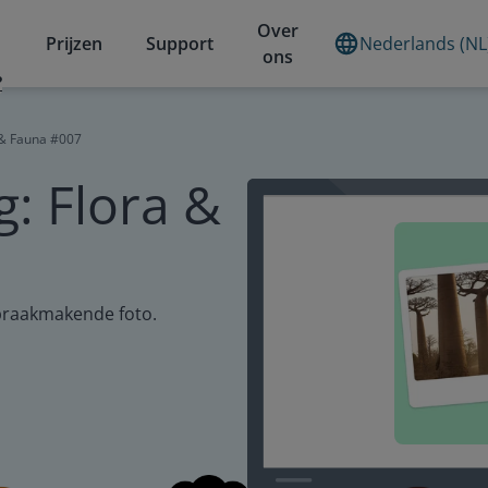
Over
Prijzen
Support
Nederlands (NL
ons
?
 & Fauna #007
g: Flora &
praakmakende foto.