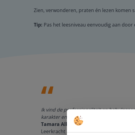
Zien, verwonderen, praten én lezen komen sa
Tip:
Pas het leesniveau eenvoudig aan door de
den, de
Ik vind de professionaliteit en behulpza
n om met
karakter en de informatievoorziening via 
Tamara Alkemade
Leerkracht / ICT-coördinator op de Prins