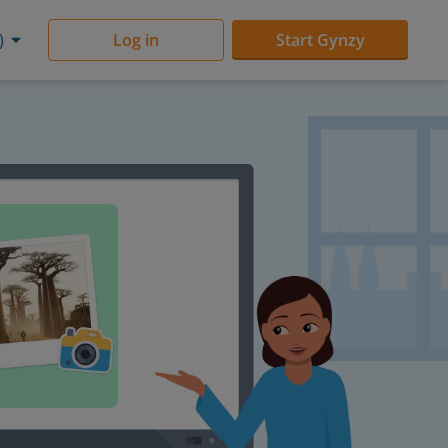
)
Log in
Start Gynzy