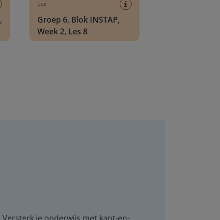
Les
,
Groep 6, Blok INSTAP,
Week 2, Les 8
. Versterk je onderwijs met kant-en-