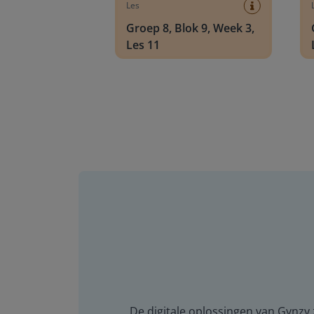
Les
Groep 8, Blok 9, Week 3,
Les 11
De digitale oplossingen van Gynzy z