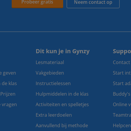
Probeer gratis
Neem contact op
Dit kun je in Gynzy
Suppo
Lesmateriaal
Contact
te geven
Vakgebieden
Start in
n de klas
Instructielessen
Start ad
Prijzen
Hulpmiddelen in de klas
Buddy's
e vragen
Activiteiten en spelletjes
Online v
Extra leerdoelen
Teamtra
Aanvullend bij methode
Helpce