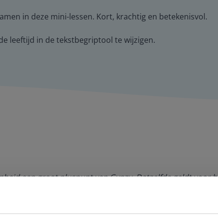
men in deze mini-lessen. Kort, krachtig en betekenisvol.
 leeftijd in de tekstbegriptool te wijzigen.
amheid een groot pluspunt van Gynzy. Datzelfde geldt voor h
de website. Ik kan niets ter verbetering noemen.
es Margrietschool