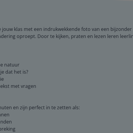
e jouw klas met een indrukwekkende foto van een bijzonder s
ering oproept. Door te kijken, praten en lezen leren leerli
de natuur
je dat het is?
ie
n tekst met vragen
ten en zijn perfect in te zetten als:
innen
ronden
breking