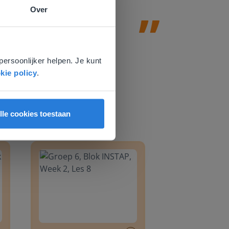
Over
e
voor
persoonlijker helpen. Je kunt
kie policy
.
lle cookies toestaan
8
Groep 6, Blok INSTAP, Week 2, Les 8