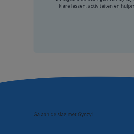
klare lessen, activiteiten en hulp
Ga aan de slag met Gynzy!