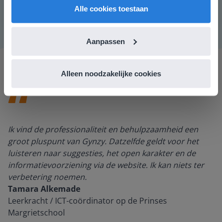
Alle cookies toestaan
Aanpassen
Alleen noodzakelijke cookies
Ik vind de professionaliteit en behulpzaamheid een
groot pluspunt van Gynzy. Datzelfde geldt voor het
luisteren naar suggesties, het open karakter en de
informatievoorziening via de website. Ik kan niets ter
verbetering noemen.
Tamara Alkemade
Leerkracht / ICT-coördinator op de Prinses
Margrietschool