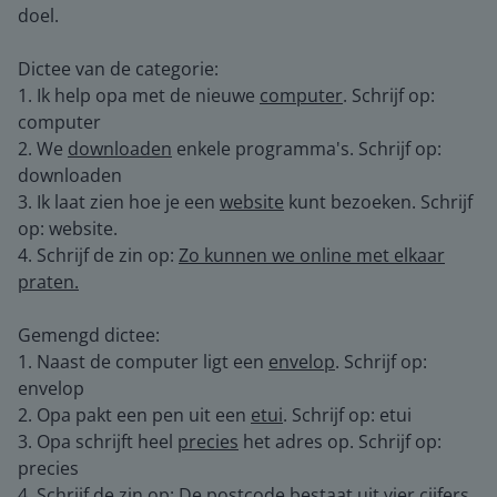
doel.
Dictee van de categorie:
1. Ik help opa met de nieuwe
computer
. Schrijf op:
computer
2. We
downloaden
enkele programma's. Schrijf op:
downloaden
3. Ik laat zien hoe je een
website
kunt bezoeken. Schrijf
op: website.
4. Schrijf de zin op:
Zo kunnen we online met elkaar
praten.
Gemengd dictee:
1. Naast de computer ligt een
envelop
. Schrijf op:
envelop
2. Opa pakt een pen uit een
etui
. Schrijf op: etui
3. Opa schrijft heel
precies
het adres op. Schrijf op:
precies
4. Schrijf de zin op:
De postcode bestaat uit vier cijfers.