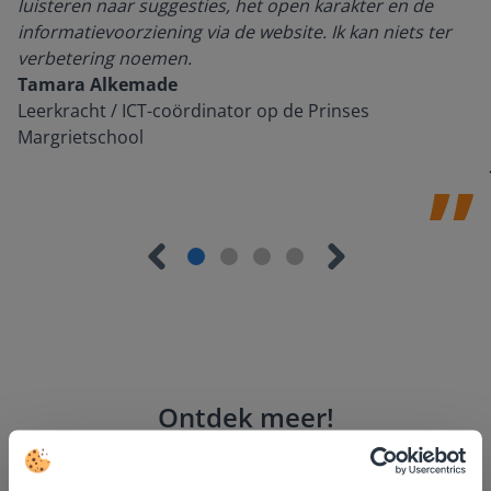
luisteren naar suggesties, het open karakter en de
informatievoorziening via de website. Ik kan niets ter
verbetering noemen.
Tamara Alkemade
Leerkracht / ICT-coördinator op de Prinses
Margrietschool
Ontdek meer
!
Groep 8, Blok 9, Week 3, Les 11