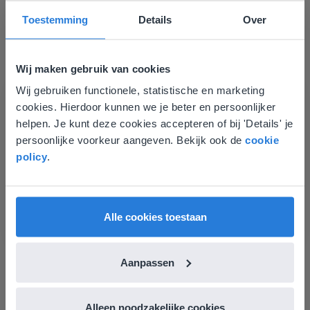
Toestemming
Details
Over
Wij maken gebruik van cookies
Wij gebruiken functionele, statistische en marketing
Deze website komt niet
Les
cookies. Hierdoor kunnen we je beter en persoonlijker
overeen met je locatie
helpen. Je kunt deze cookies accepteren of bij 'Details' je
Groep 8, Blok 9, Week 3,
persoonlijke voorkeur aangeven. Bekijk ook de
cookie
Les 11
Gezien je locatie, denken we dat je misschien
policy
.
liever naar de website voor English gaat. Hier
Groep 8, Blok 10, Week 2, Les 6
vind je regionale lescontent en prijzen.
English
Nederland
Alle cookies toestaan
Aanpassen
Alleen noodzakelijke cookies
Les