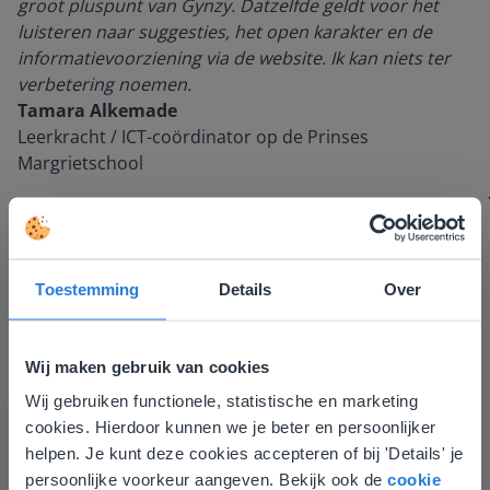
groot pluspunt van Gynzy. Datzelfde geldt voor het
luisteren naar suggesties, het open karakter en de
informatievoorziening via de website. Ik kan niets ter
verbetering noemen.
Tamara Alkemade
Leerkracht / ICT-coördinator op de Prinses
Margrietschool
Toestemming
Details
Over
Wij maken gebruik van cookies
Wij gebruiken functionele, statistische en marketing
Deze website komt niet
cookies. Hierdoor kunnen we je beter en persoonlijker
Ontdek meer
!
overeen met je locatie
helpen. Je kunt deze cookies accepteren of bij 'Details' je
Groep 8, Blok 9, Week 3, Les 11
persoonlijke voorkeur aangeven. Bekijk ook de
cookie
Gezien je locatie, denken we dat je misschien