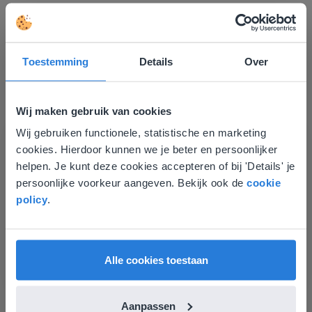
Ontdek meer
!
Groep 8, Blok 9, Week 3, Les 11
Toestemming
Details
Over
Wij maken gebruik van cookies
Wij gebruiken functionele, statistische en marketing
Deze website komt niet
cookies. Hierdoor kunnen we je beter en persoonlijker
overeen met je locatie
helpen. Je kunt deze cookies accepteren of bij 'Details' je
persoonlijke voorkeur aangeven. Bekijk ook de
cookie
Gezien je locatie, denken we dat je misschien
Les
policy
.
liever naar de website voor English gaat. Hier
Groep 8, Blok 9, Week 3,
vind je regionale lescontent en prijzen.
Les 11
English
Nederland
Alle cookies toestaan
Groep 8, Blok 10, Week 2, Les 6
Aanpassen