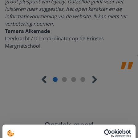
groot pluspunt van Gynzy. Datzelfde geldt voor het
luisteren naar suggesties, het open karakter en de
informatievoorziening via de website. Ik kan niets ter
verbetering noemen.
Tamara Alkemade
Leerkracht / ICT-coördinator op de Prinses
Margrietschool
Ontdek meer
!
Groep 8, Blok 9, Week 3, Les 11