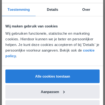
Toestemming
Details
Over
Wij maken gebruik van cookies
Wij gebruiken functionele, statistische en marketing
Deze website komt niet
cookies. Hierdoor kunnen we je beter en persoonlijker
Les
overeen met je locatie
helpen. Je kunt deze cookies accepteren of bij 'Details' je
Groep 8, Blok 9, Week 3,
persoonlijke voorkeur aangeven. Bekijk ook de
cookie
Gezien je locatie, denken we dat je misschien
Les 11
policy
.
liever naar de website voor English gaat. Hier
vind je regionale lescontent en prijzen.
Groep 8, Blok 10, Week 2, Les 6
English
Nederland
Alle cookies toestaan
Aanpassen