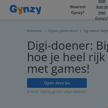
Wat
Waarom
kun je
Gynzy?
met
Gynzy
Bibliotheek
Digitale geletterdheid
Digi-doener: BigM
Digi-doener: B
hoe je heel rij
met games!
Open deze les
Je kunt Gynzy gratis uitproberen.