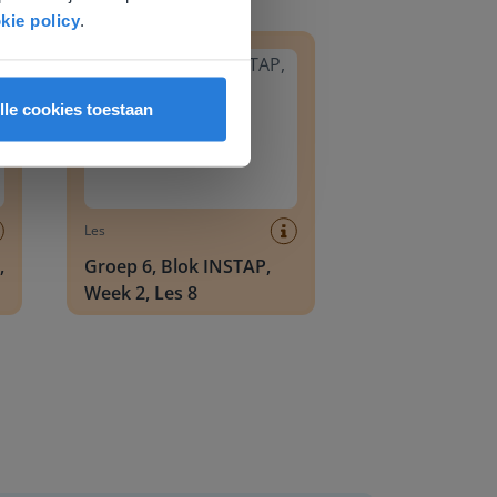
8
Groep 6, Blok INSTAP, Week 2, Les 8
kie policy
.
lle cookies toestaan
Les
,
Groep 6, Blok INSTAP,
Week 2, Les 8