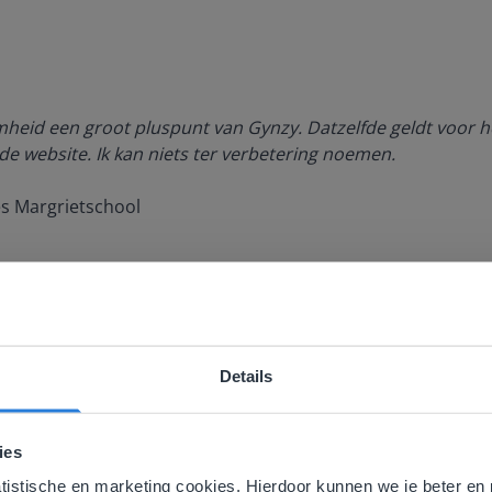
amheid een groot pluspunt van Gynzy. Datzelfde geldt voor h
de website. Ik kan niets ter verbetering noemen.
es Margrietschool
Details
ebsite komt niet overeen met je locati
 locatie, denken we dat je misschien liever naar de website 
ies
aat. Hier vind je regionale lescontent en prijzen.
Ontdek meer
!
atistische en marketing cookies. Hierdoor kunnen we je beter en 