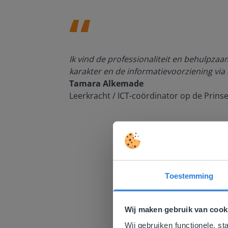
den, de
Ik vind de professionaliteit en behulpza
n om met
karakter en de informatievoorziening via 
Tamara Alkemade
Leerkracht / ICT-coördinator op de Prins
Toestemming
Deze w
Gezien je
Wij maken gebruik van cook
English g
Wij gebruiken functionele, st