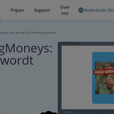
Over
Prijzen
Support
Nederlands (NL
ons
?
oneys: hoe je heel rijk wordt met games!
igMoneys:
k wordt