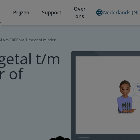
Over
Prijzen
Support
Nederlands (NL
ons
?
l t/m 1000 via 1 meer of minder
getal t/m
r of