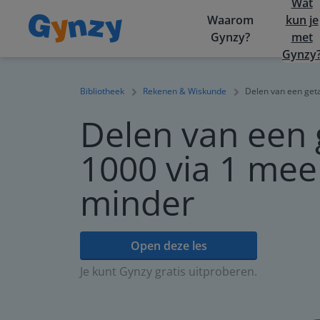
Wat
Waarom
kun je
Gynzy?
met
Gynzy
Bibliotheek
Rekenen & Wiskunde
Delen van een geta
Delen van een 
1000 via 1 mee
minder
Open deze les
Je kunt Gynzy gratis uitproberen.