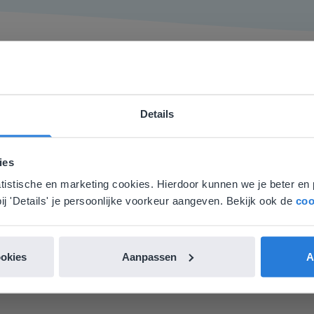
Details
ebsite komt niet overeen met je locati
amheid een groot pluspunt van Gynzy. Datzelfde geldt voor h
 locatie, denken we dat je misschien liever naar de website 
de website. Ik kan niets ter verbetering noemen.
ies
aat. Hier vind je regionale lescontent en prijzen.
atistische en marketing cookies. Hierdoor kunnen we je beter en 
es Margrietschool
nglish
Nederland
ij 'Details' je persoonlijke voorkeur aangeven. Bekijk ook de
coo
ookies
Aanpassen
A