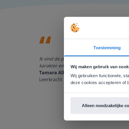
Toestemming
Deze w
den, de
Ik vind de professionaliteit en behulpza
n om met
Gezien je
karakter en de informatievoorziening via 
Wij maken gebruik van cook
English g
Tamara Alkemade
Wij gebruiken functionele, st
Leerkracht / ICT-coördinator op de Prins
E
deze cookies accepteren of b
Alleen noodzakelijke c