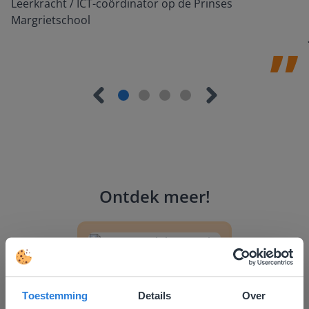
Leerkracht / ICT-coördinator op de Prinses
Margrietschool
Ontdek meer
!
Groep 8, Blok 9, Week 3, Les 11
Toestemming
Details
Over