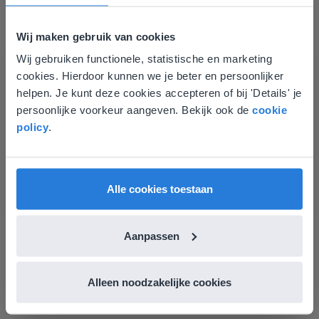
Wij maken gebruik van cookies
Les
Wij gebruiken functionele, statistische en marketing
Groep 8, Blok 9, Week 3,
Deze website komt niet
cookies. Hierdoor kunnen we je beter en persoonlijker
Les 11
overeen met je locatie
helpen. Je kunt deze cookies accepteren of bij 'Details' je
persoonlijke voorkeur aangeven. Bekijk ook de
cookie
Groep 8, Blok 10, Week 2, Les 6
Gezien je locatie, denken we dat je misschien
policy
.
liever naar de website voor English gaat. Hier
vind je regionale lescontent en prijzen.
English
Nederland
Alle cookies toestaan
Aanpassen
Les
Groep 8, Blok 10, Week 2,
Alleen noodzakelijke cookies
Les 6