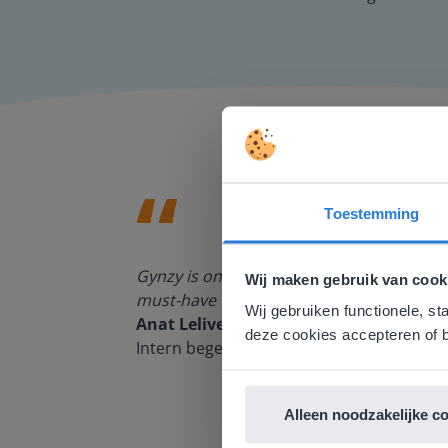
Toestemming
Deze w
Gezien je
spelling als
Gynzy is ongelooflijk waardevol voor het 
Wij maken gebruik van cook
English g
jze waarop ik
must-have voor iedere juf en meester! Ge
Wij gebruiken functionele, st
Anat Leliveld
E
deze cookies accepteren of b
Intern begeleider RVKO, Basisschool De 
Alleen noodzakelijke c