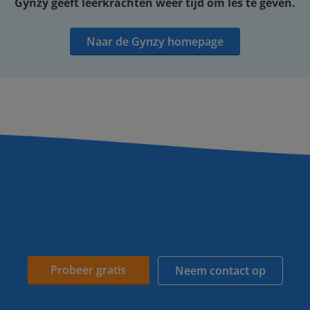
Gynzy geeft leerkrachten weer tijd om les te geven.
Naar de Gynzy homepage
Probeer gratis
Neem contact op