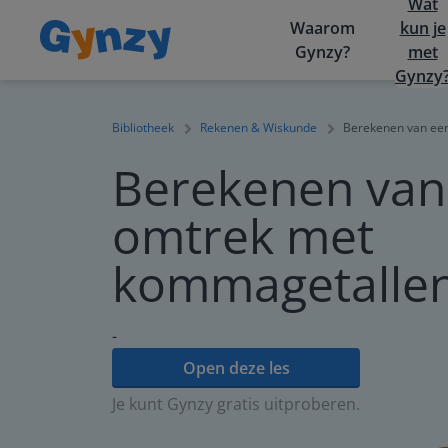
Wat
Waarom
kun je
Gynzy?
met
Gynzy
Bibliotheek
Rekenen & Wiskunde
Berekenen van ee
Berekenen van
omtrek met
kommagetalle
-
Open deze les
Je kunt Gynzy gratis uitproberen.