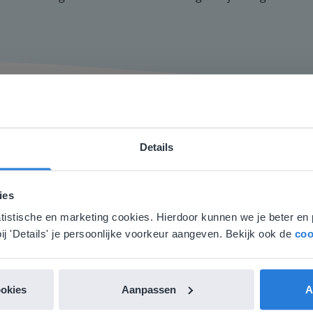
Details
ebsite komt niet overeen met je locati
 locatie, denken we dat je misschien liever naar de website 
basisonderwijs en blijft zich vernieuwen, met de werelden e
ies
aat. Hier vind je regionale lescontent en prijzen.
weldig platform.
atistische en marketing cookies. Hierdoor kunnen we je beter en 
nglish
Nederland
ij 'Details' je persoonlijke voorkeur aangeven. Bekijk ook de
coo
Vliedberg (Rotterdam)
ookies
Aanpassen
A