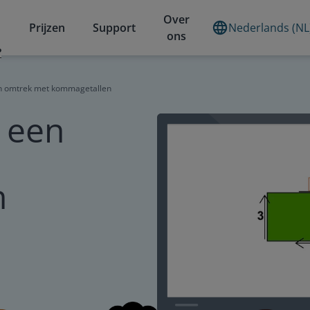
Over
Prijzen
Support
Nederlands (NL
ons
?
n omtrek met kommagetallen
 een
n