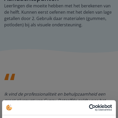
Leerlingen die moeite hebben met het berekenen van
de helft. Kunnen eerst oefenen met het delen van lage
getallen door 2. Gebruik daar materialen (gummen,
potloden) bij als visuele ondersteuning.
Ik vind de professionaliteit en behulpzaamheid een
groot pluspunt van Gynzy. Datzelfde geldt voor het
luisteren naar suggesties, het open karakter en de
informatievoorziening via de website. Ik kan niets ter