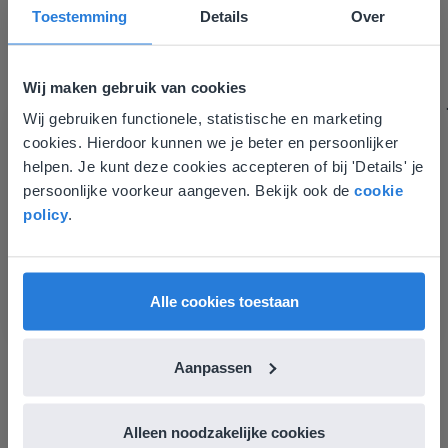
verbetering noemen.
Toestemming
Details
Over
Tamara Alkemade
Leerkracht / ICT-coördinator op de Prinses
Margrietschool
Wij maken gebruik van cookies
Wij gebruiken functionele, statistische en marketing
Deze website komt niet
cookies. Hierdoor kunnen we je beter en persoonlijker
overeen met je locatie
helpen. Je kunt deze cookies accepteren of bij 'Details' je
persoonlijke voorkeur aangeven. Bekijk ook de
cookie
Gezien je locatie, denken we dat je misschien
policy
.
liever naar de website voor English gaat. Hier
vind je regionale lescontent en prijzen.
English
Nederland
Alle cookies toestaan
Ontdek meer
!
Aanpassen
Groep 8, Blok 9, Week 3, Les 11
Alleen noodzakelijke cookies