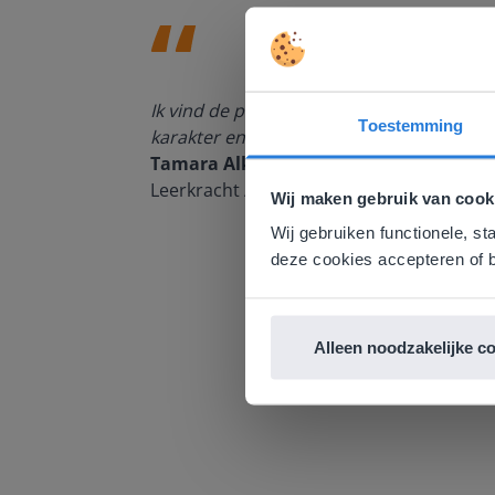
den, de
Ik vind de professionaliteit en behulpza
Toestemming
n om met
karakter en de informatievoorziening via 
Deze w
Tamara Alkemade
Leerkracht / ICT-coördinator op de Prins
Gezien je
Wij maken gebruik van cook
English g
Wij gebruiken functionele, st
E
deze cookies accepteren of b
Alleen noodzakelijke c