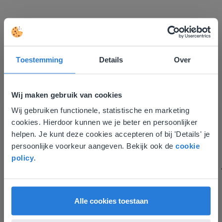
Toestemming
Details
Over
Ik vind de professionaliteit en behulpzaamheid een
groot pluspunt van Gynzy. Datzelfde geldt voor het
luisteren naar suggesties, het open karakter en de
Wij maken gebruik van cookies
informatievoorziening via de website. Ik kan niets ter
Wij gebruiken functionele, statistische en marketing
Deze website komt niet
verbetering noemen.
cookies. Hierdoor kunnen we je beter en persoonlijker
Tamara Alkemade
overeen met je locatie
helpen. Je kunt deze cookies accepteren of bij 'Details' je
Leerkracht / ICT-coördinator op de Prinses
persoonlijke voorkeur aangeven. Bekijk ook de
cookie
Gezien je locatie, denken we dat je misschien
Margrietschool
policy
.
liever naar de website voor English gaat. Hier
vind je regionale lescontent en prijzen.
English
Nederland
Alle cookies toestaan