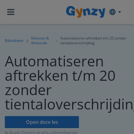
Rekenen &
Automatiseren aftrekken t/m 20 zonder
Bibliotheek
Wiskunde
tientaloverschrijding
Automatiseren
aftrekken t/m 20
zonder
tientaloverschrijdi
Open deze les
Je kunt Gynzy gratis uitproberen.