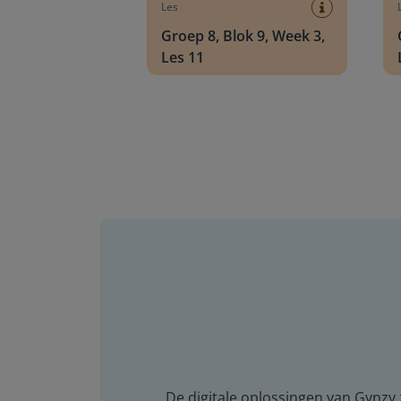
Les
Groep 8, Blok 9, Week 3,
Les 11
De digitale oplossingen van Gynzy z