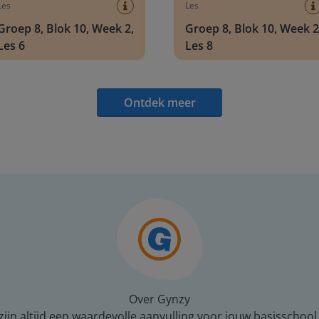
Les
Les
Groep 8, Blok 10, Week 2,
Groep 8, Blok 10, Week 2
Les 6
Les 8
Ontdek meer
Over Gynzy
ijn altijd een waardevolle aanvulling voor jouw basisschool