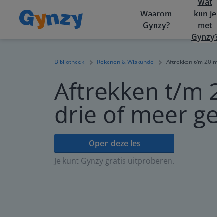
Wat
Waarom
kun je
Gynzy?
met
Gynzy
Bibliotheek
Rekenen & Wiskunde
Aftrekken t/m 20 m
Aftrekken t/m 
drie of meer ge
Open deze les
Je kunt Gynzy gratis uitproberen.