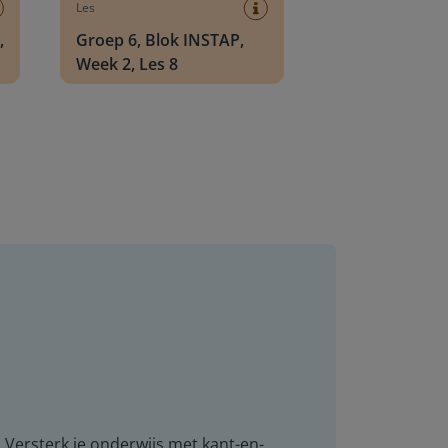
Les
,
Groep 6, Blok INSTAP,
Week 2, Les 8
. Versterk je onderwijs met kant-en-