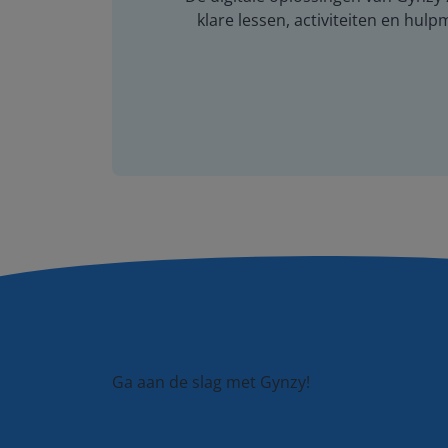
klare lessen, activiteiten en hulp
Ga aan de slag met Gynzy!