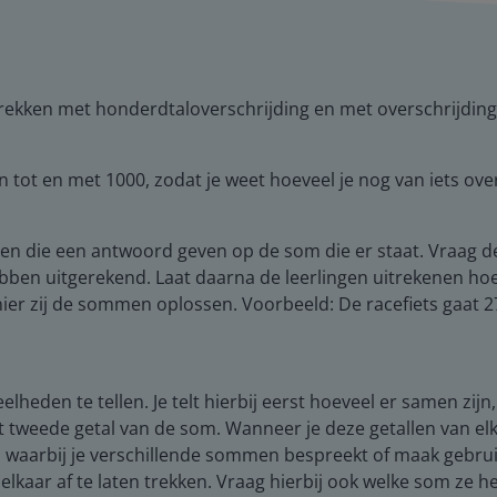
ftrekken met honderdtaloverschrijding en met overschrijding
en tot en met 1000, zodat je weet hoeveel je nog van iets ove
zien die een antwoord geven op de som die er staat. Vraag de
ebben uitgerekend. Laat daarna de leerlingen uitrekenen hoe
 zij de sommen oplossen. Voorbeeld: De racefiets gaat 278 
lheden te tellen. Je telt hierbij eerst hoeveel er samen zijn,
et tweede getal van de som. Wanneer je deze getallen van elka
s waarbij je verschillende sommen bespreekt of maak gebrui
 elkaar af te laten trekken. Vraag hierbij ook welke som ze 