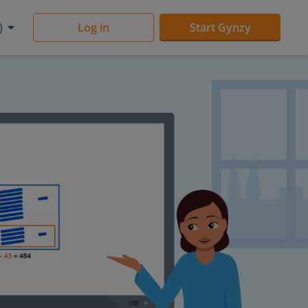
)
Log in
Start Gynzy