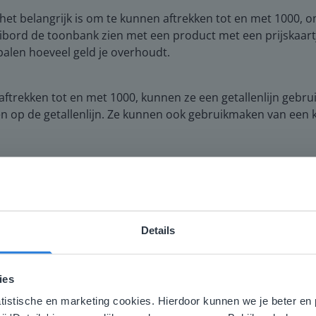
 het belangrijk is om te kunnen aftrekken tot en met 1000,
igibord de toonbank zien met een product met een prijskaart
alen hoeveel geld je overhoudt.
trekken tot en met 1000, kunnen ze een getallenlijn gebrui
 op de getallenlijn. Ze kunnen ook gebruikmaken van een 
Details
ebsite komt niet overeen met je locati
 locatie, denken we dat je misschien liever naar de website 
ies
aat. Hier vind je regionale lescontent en prijzen.
atistische en marketing cookies. Hierdoor kunnen we je beter en 
nglish
Nederland