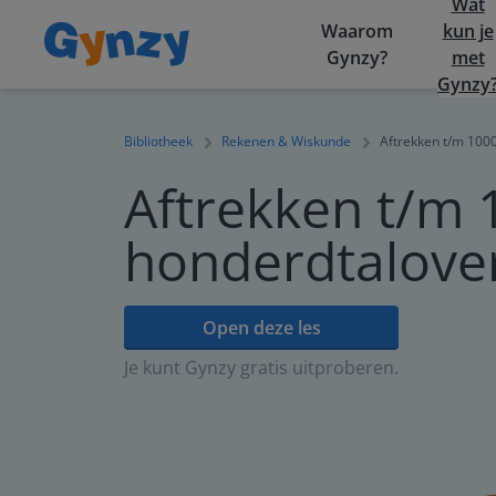
Wat
Waarom
kun je
Gynzy?
met
Gynzy
Bibliotheek
Rekenen & Wiskunde
Aftrekken t/m 100
Aftrekken t/m 
honderdtalover
Open deze les
Je kunt Gynzy gratis uitproberen.