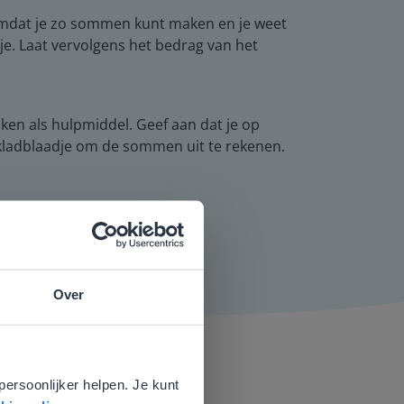
 omdat je zo sommen kunt maken en je weet
je. Laat vervolgens het bedrag van het
ken als hulpmiddel. Geef aan dat je op
kladblaadje om de sommen uit te rekenen.
Over
e
voor
persoonlijker helpen. Je kunt