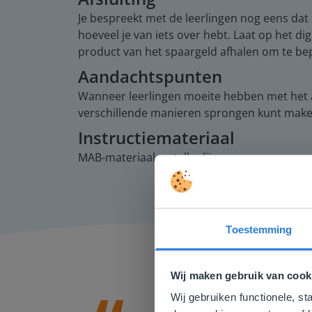
Je bespreekt met de leerlingen nog eens dat
hoeveel je van iets over hebt. Laat op het d
product van het spaargeld afhalen om te bep
Aandachtspunten
Wanneer leerlingen moeite hebben met het af
verschillende manieren sprongen kunt maken
Instructiemateriaal
MAB-materiaal, getallenlijn.
Toestemming
Deze w
Gezien je
Wij maken gebruik van cook
English g
Wij gebruiken functionele, st
E