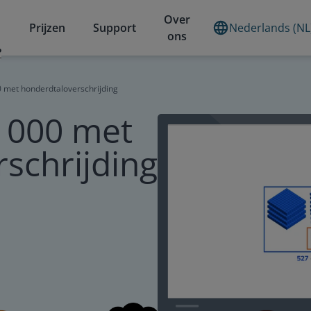
Over
Prijzen
Support
Nederlands (NL
ons
?
0 met honderdtaloverschrijding
1000 met
schrijding