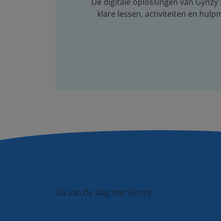
De digitale oplossingen van Gynzy z
klare lessen, activiteiten en hulp
Ga aan de slag met Gynzy!