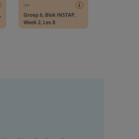
Les
,
Groep 6, Blok INSTAP,
Week 2, Les 8