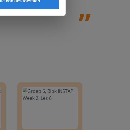
lle cookies toestaan
8
Groep 6, Blok INSTAP, Week 2, Les 8