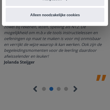
Ik ben heel blij met het programma en gebruik het
Alleen noodzakelijke cookies
dagelijks voor de leerlingen die ik als RT- er begeleid,
zowel bij rekenen, lezen, spelling als NT2. De
mogelijkheid om m.b.v de tools instructielessen en
oefeningen op maat te maken is voor mij onmisbaar
en verrijkt de wijze waarop ik kan werken. Ook zijn de
begeleidingsmomenten voor de leerling daardoor
afwisselender en leuker!
Jolanda Steijger