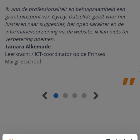
Ik vind de professionaliteit en behulpzaamheid een
groot pluspunt van Gynzy. Datzelfde geldt voor het
luisteren naar suggesties, het open karakter en de
informatievoorziening via de website. Ik kan niets ter
verbetering noemen.
Tamara Alkemade
Leerkracht / ICT-coördinator op de Prinses
Margrietschool