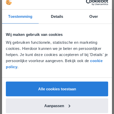
Ontdek meer
!
Groep 8, Blok 9, Week 3, Les 11
Toestemming
Details
Over
Wij maken gebruik van cookies
Wij gebruiken functionele, statistische en marketing
Deze website komt niet
cookies. Hierdoor kunnen we je beter en persoonlijker
overeen met je locatie
helpen. Je kunt deze cookies accepteren of bij 'Details' je
Les
persoonlijke voorkeur aangeven. Bekijk ook de
cookie
Gezien je locatie, denken we dat je misschien
Groep 8, Blok 9, Week 3,
policy
.
liever naar de website voor English gaat. Hier
Les 11
vind je regionale lescontent en prijzen.
English
Groep 8, Blok 10, Week 2, Les 6
Nederland
Alle cookies toestaan
Aanpassen