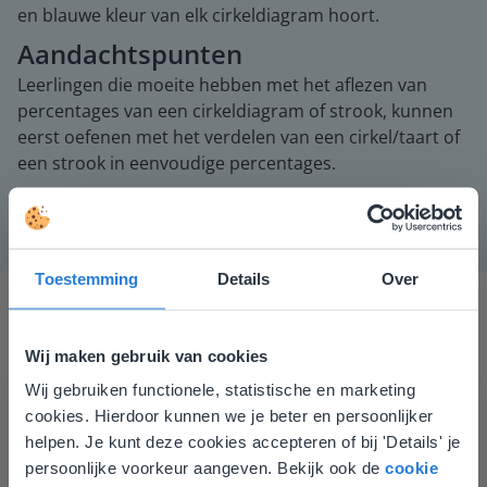
en blauwe kleur van elk cirkeldiagram hoort.
Aandachtspunten
Leerlingen die moeite hebben met het aflezen van
percentages van een cirkeldiagram of strook, kunnen
eerst oefenen met het verdelen van een cirkel/taart of
een strook in eenvoudige percentages.
Toestemming
Details
Over
Wij maken gebruik van cookies
Wij gebruiken functionele, statistische en marketing
Deze website komt niet
cookies. Hierdoor kunnen we je beter en persoonlijker
overeen met je locatie
helpen. Je kunt deze cookies accepteren of bij 'Details' je
Ik vind de professionaliteit en behulpzaamheid een
persoonlijke voorkeur aangeven. Bekijk ook de
cookie
groot pluspunt van Gynzy. Datzelfde geldt voor het
Gezien je locatie, denken we dat je misschien