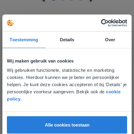
Toestemming
Details
Over
Ontdek meer
!
Groep 8, Blok 9, Week 3, Les 11
Wij maken gebruik van cookies
Wij gebruiken functionele, statistische en marketing
Deze website komt niet
cookies. Hierdoor kunnen we je beter en persoonlijker
overeen met je locatie
helpen. Je kunt deze cookies accepteren of bij 'Details' je
persoonlijke voorkeur aangeven. Bekijk ook de
cookie
Gezien je locatie, denken we dat je misschien
policy
.
liever naar de website voor English gaat. Hier
Les
vind je regionale lescontent en prijzen.
Groep 8, Blok 9, Week 3,
English
Nederland
Les 11
Alle cookies toestaan