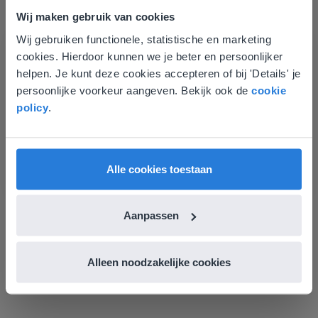
Thema's: spelletjes, de wedstrijd, atletiek,
Wij maken gebruik van cookies
watersport, balsport, sporten, kunst, dans en
Wij gebruiken functionele, statistische en marketing
theater, muziek, kleding & mode, uitvinden &
Deze website komt niet
cookies. Hierdoor kunnen we je beter en persoonlijker
ontwerpen, bereiden, het restaurant en de
overeen met je locatie
helpen. Je kunt deze cookies accepteren of bij 'Details' je
keuken.
persoonlijke voorkeur aangeven. Bekijk ook de
cookie
Gezien je locatie, denken we dat je misschien
policy
.
liever naar de website voor English gaat. Hier
vind je regionale lescontent en prijzen.
English
Vlaanderen
Alle cookies toestaan
Extra oefening
Aanpassen
In de Wereld “Extra oefening” worden
categorieën/onderwerpen door elkaar
aangeboden. Ook bevat deze Wereld extra
Alleen noodzakelijke cookies
mogelijkheden voor het schrijven van de woorden.