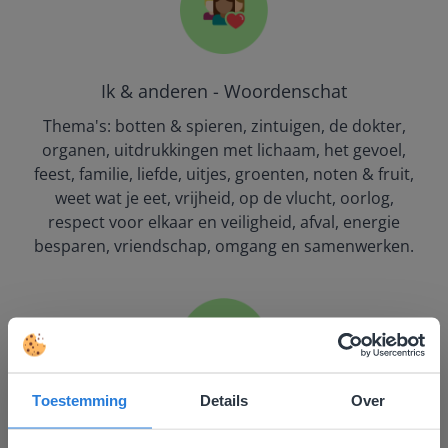
Ik & anderen - Woordenschat
Thema's: botten & spieren, zintuigen, de dokter,
organen, uitdrukkingen met lichaam, het gevoel,
feest, familie, liefde, uitjes, groenten, noten & fruit,
weet wat je eet, vrijheid, op de vlucht, oorlog,
respect voor elkaar en veiligheid, afval, energie
besparen, vriendschap, omgang en samenwerken.
Toestemming
Details
Over
Vrije tijd - Woordenschat